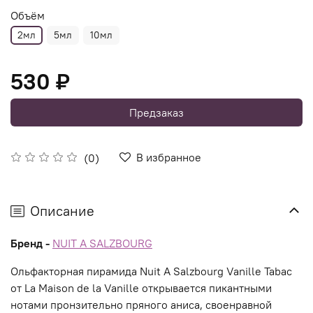
Объём
2мл
5мл
10мл
530 ₽
Предзаказ
В избранное
(0)
Описание
Бренд -
NUIT A SALZBOURG
Ольфакторная пирамида Nuit A Salzbourg Vanille Tabac
от La Maison de la Vanille открывается пикантными
нотами пронзительно пряного аниса, своенравной