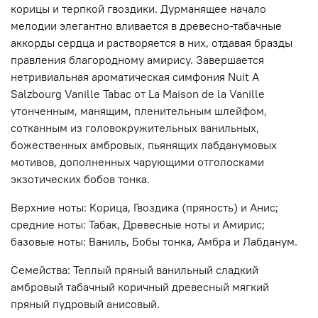
корицы и терпкой гвоздики. Дурманящее начало
мелодии элегантно вливается в древесно-табачные
аккорды сердца и растворяется в них, отдавая бразды
правления благородному амирису. Завершается
нетривиальная ароматическая симфония Nuit A
Salzbourg Vanille Tabac от La Maison de la Vanille
утонченным, манящим, пленительным шлейфом,
сотканным из головокружительных ванильных,
божественных амбровых, пьянящих лабданумовых
мотивов, дополненных чарующими отголосками
экзотических бобов тонка.
Верхние ноты: Корица, Гвоздика (пряность) и Анис;
средние ноты: Табак, Древесные ноты и Амирис;
базовые ноты: Ваниль, Бобы тонка, Амбра и Лабданум.
Семейства: Теплый пряный ванильный сладкий
амбровый табачный коричный древесный мягкий
пряный пудровый анисовый.