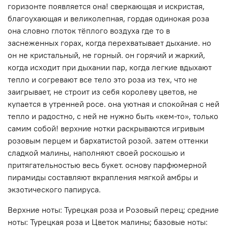
горизонте появляется она! сверкающая и искристая,
благоухающая и великолепная, гордая одинокая роза
она словно глоток тёплого воздуха где то в
заснеженных горах, когда перехватывает дыхание. но
он не кристальный, не горный. он горячий и жаркий,
когда исходит при дыхании пар, когда легкие вдыхают
тепло и согревают все тело это роза из тех, что не
заигрывает, не строит из себя королеву цветов, не
купается в утренней росе. она уютная и спокойная с ней
тепло и радостно, с ней не нужно быть «кем-то», только
самим собой! верхние нотки раскрываются игривым
розовым перцем и бархатистой розой. затем оттенки
сладкой малины, наполняют своей роскошью и
притягательностью весь букет. основу парфюмерной
пирамиды составляют вкрапления мягкой амбры и
экзотического папируса.
Верхние ноты: Турецкая роза и Розовый перец; средние
ноты: Турецкая роза и Цветок малины; базовые ноты: