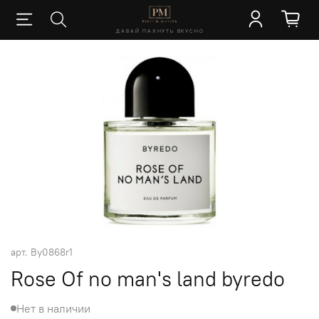
ДАВАЙ ПАХНУТЬ ВКУСНО
арт.
By0868r1
Rose Of no man's land byredo
Нет в наличии