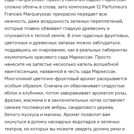
сложно облечь в слова, зато композиция 12 Parfumeurs
Francais Marqueyssac прекрасно передает всю
нежность, даже воздушность зеленых переплетений,
которые плавно обвивают гладкую древесину и
спускаются к теплой земле. В этих чудесных фруктовых,
цветочных и древесных запахах можно заблудиться,
поддавшись их очарованию, как в реальных лабиринтах
изумительно красивого сада Маркессак. Просто
нанесите на запястье несколько капель волшебной
квинтэссенции, названной в честь сада Маркессак.
Многоликий цветочно-фруктовый аромат раскрывается
особым образом. Сначала он обволакивает сладостью
яблок и клубники, потом завораживает ароматом розы,
фрезии, жасмина и в заключительных нотах оставляет
свежее послевкусие амбры, сандалового дерева,
белого мускуса и малины. Аромат позволит вам
окунуться в долину каскадных водопадов и зеленых
театров, из которых вы можете увидеть долину реки и