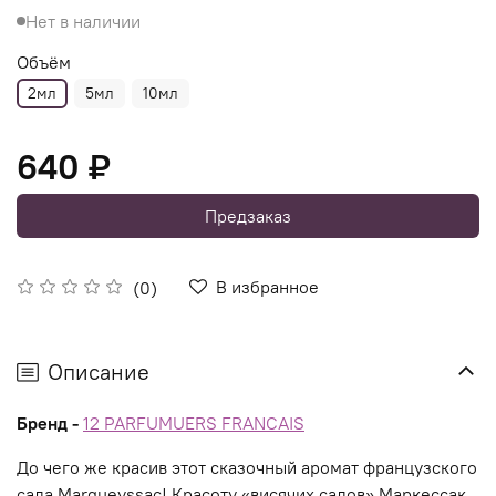
Нет в наличии
Объём
2мл
5мл
10мл
640 ₽
Предзаказ
В избранное
(0)
Описание
Бренд -
12 PARFUMUERS FRANCAIS
До чего же красив этот сказочный аромат французского
сада Marqueyssac! Красоту «висячих садов» Маркессак