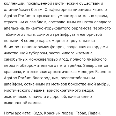
коллекции, посвященной мистическим существам и
олимпийским богам. Ольфакторная пирамида Fauno от
Agatho Parfum открывается умопомрачительно ярким,
страстным ансамблем, составленным из ноток сладкого
апельсина, пикантно-горьковатого бергамота, терпкого
табачного листа, сочного грейпфрута и напористой
полыни. В сердце парфюмерного треугольника
блистает неповторимая феерия, созданная аккордами
чувственной туберозы, застенчивого жасмина,
самобытных можжевеловых ягод, пряного ямайского
перца и обворожительного петитгрейна. Завершается
красивая, интенсивная ароматическая мелодия Fauno от
Agatho Parfum благородным, респектабельным
шлейфом, сотканным из мотивов божественной амбры,
мистического ладана, аристократичного кедра,
экзотического пачули и дорогой, качественно
выделанной замши.
Ноты аромата: Кедр, Красный перец, Табак, Ладан,