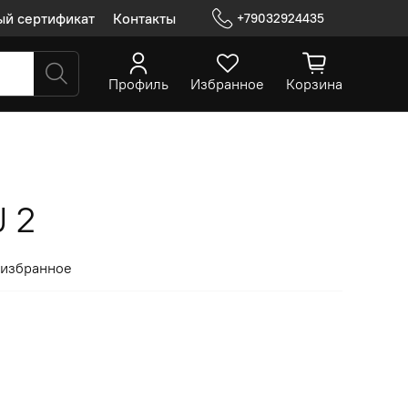
ый сертификат
Контакты
+79032924435
Профиль
Избранное
Корзина
J 2
 избранное