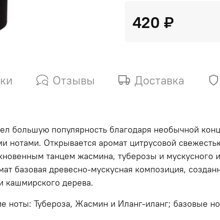
420 ₽
ики
Отзывы
Доставка
рел большую популярность благодаря необычной конц
и нотами. Открывается аромат цитрусовой свежесть
хновенным танцем жасмина, туберозы и мускусного и
мат базовая древесно-мускусная композиция, создан
 и кашмирского дерева.
ие ноты: Тубероза, Жасмин и Иланг-иланг; базовые н