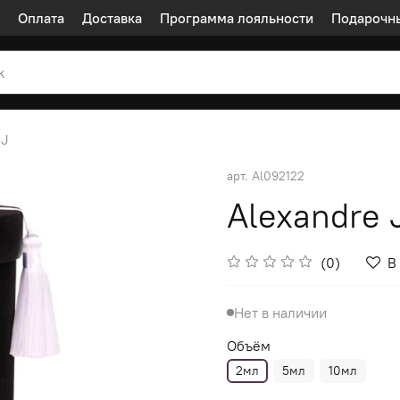
Оплата
Доставка
Программа лояльности
Подарочн
 J
арт.
Al092122
Alexandre 
(0)
В
Нет в наличии
Объём
2мл
5мл
10мл