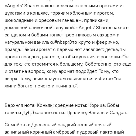
«Angels' Share» пахнет кексом с лесными орехами и
цукатами в коньяке, горячим яблочным пирогом,
шоколадным и ореховым ганашем, пряниками,
домашней сливочной тянучкой. «Angels' Share» пахнет
сандалом и бобами тонка, тростниковым сахаром и
натуральной ванилью.#nbsp;Это круто и феерично,
правда. Такой аромат с первых нот заявляет: детка, ты
просто создана для того, чтобы купаться в роскоши. Он
для тех, кто стремится к большему. Собственно, это еще
и ответ на вопрос, кому аромат подойдет. Тому, кто
вверх. Тому, чьим лозунгом не является избитое "не
жили богато, нечего и начинать".
Верхняя нота: Коньяк; средние ноты: Корица, Бобы
тонка и Дуб; базовые ноты: Пралине, Ваниль и Сандал.
Семейства: Древесный сладкий теплый пряный
ванильный коричный амбровый пудровый лактонный