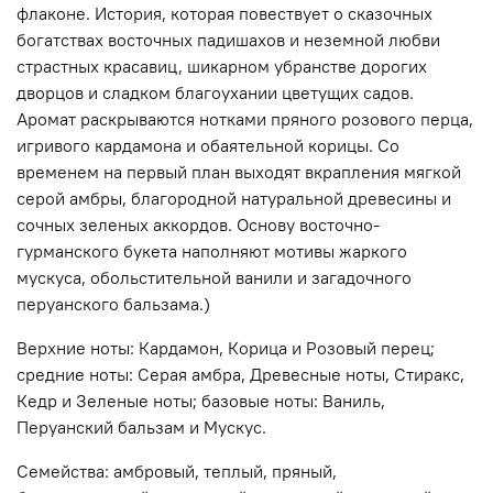
флаконе. История, которая повествует о сказочных
богатствах восточных падишахов и неземной любви
страстных красавиц, шикарном убранстве дорогих
дворцов и сладком благоухании цветущих садов.
Аромат раскрываются нотками пряного розового перца,
игривого кардамона и обаятельной корицы. Со
временем на первый план выходят вкрапления мягкой
серой амбры, благородной натуральной древесины и
сочных зеленых аккордов. Основу восточно-
гурманского букета наполняют мотивы жаркого
мускуса, обольстительной ванили и загадочного
перуанского бальзама.)
Верхние ноты: Кардамон, Корица и Розовый перец;
средние ноты: Серая амбра, Древесные ноты, Стиракс,
Кедр и Зеленые ноты; базовые ноты: Ваниль,
Перуанский бальзам и Мускус.
Семейства: амбровый, теплый, пряный,