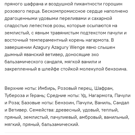
пряного шафрана и воздушной пикантности горошин
розового перца. Бескомпромиссное сердце наполнено
драгоценными удовыми переливами и сахарной
сладостью лепестков розы, которые осыпаются на
землистый, с явным травянистым подтекстом пачули и
восточный темпераментный корень нагармота. В
завершении Azagury Azagury Wenge явно слышен
дымный яванский ветивер, доносящие эхо
бальзамического сандаля, мягкой ванили и
закрепленный в шлейфе стойкой молекулой бензоина.
Верхние ноты: Имбирь, Розовый перец, Шафран,
Тубероза и Герань; Средние ноты: Уд, Нагармота, Пачули
и Роза; Базовые ноты: Бензоин, Пачули, Ваниль, Сандал
и Ветивер. Семейства: древесный, удовый, теплый,
пряный, землистый, пачулиевый, амбровый, ванильный,
мягкий, пряный, бальзамический.