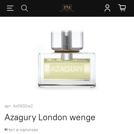
арт.
Az0632w2
Azagury London wenge
Нет в наличии