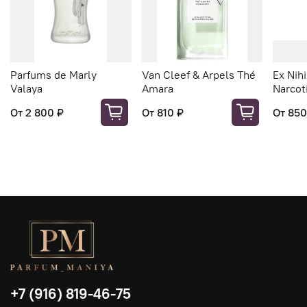
Parfums de Marly
Van Cleef & Arpels Thé
Ex Nihi
Valaya
Amara
Narcot
От
2 800 ₽
От
810 ₽
От
850
+7 (916) 819-46-75