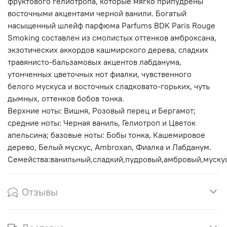
фруктового гелиотропа, которые мягко припудрены
восточными акцентами черной ванили. Богатый
насыщенный шлейф парфюма Parfums BDK Paris Rouge
Smoking составлен из смолистых оттенков амброксана,
экзотических аккордов кашмирского дерева, сладких
травянисто-бальзамовых акцентов лабданума,
утонченных цветочных нот фиалки, чувственного
белого мускуса и восточных сладковато-горьких, чуть
дымных, оттенков бобов тонка.
Верхние ноты: Вишня, Розовый перец и Бергамот;
средние ноты: Черная ваниль, Гелиотроп и Цветок
апельсина; базовые ноты: Бобы тонка, Кашемировое
дерево, Белый мускус, Ambroxan, Фиалка и Лабданум.
Семейства:ванильный,сладкий,пудровый,амбровый,муск
Отзывы