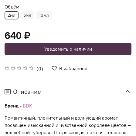
Объём
2мл
5мл
10мл
640 ₽
Уведомить о наличии
В избранное
(0)
Описание
Бренд -
BDK
Романтичный, пленительный и волнующий аромат
посвящен изысканной и чувственной королеве цветов —
волшебной туберозе. Потрясающая, нежная, телесная