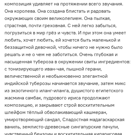
композиция удивляет на протяжении всего звучания.
Она королева. Она создана блистать и радовать
окружающих своим великолепием. Она пылкая,
страстная, почти греховная. С ней легко забыться,
погрузиться в мир грёз и чувств. И при этом она умеет
любить, хочет любить, ей хочется быть маленькой и
беззащитной девочкой, чтобы ничего не нужно было
решать и не о чем не заботиться. Очень глубокая и
насыщенная тубероза в окружении свиты ингредиентов:
с тонизирующего иван-чая, пышной герани,
величественной и необыкновенно элегантной
индийской туберозы начинается звучание, затем микс
из экзотичного иланг-иланга, душистого египетского
жасмина самбак, пудрового ириса продолжают
композицию, и закрывают строй восхитительным
шлейфом тёплый обволакивающий кашмеран,
умиротворяющий сандал, Сладостная мадагаскарская
ваниль, землисто-древесные сингапурские пачули,
чувственный бензоин и восхитительная кипарисовая