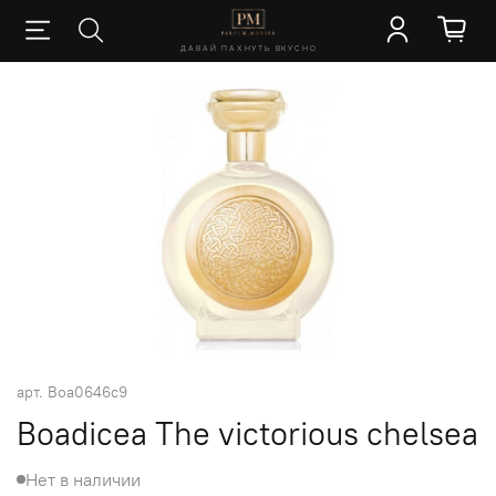
ДАВАЙ ПАХНУТЬ ВКУСНО
арт.
Boa0646c9
Boadicea The victorious chelsea
Нет в наличии