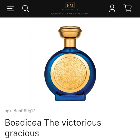
ДАВАЙ ПАХНУТЬ ВКУСНО
арт.
Boa099g17
Boadicea The victorious
gracious