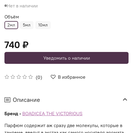
Нет в наличии
Объём
2мл
5мл
10мл
740 ₽
Уведомить о наличии
В избранное
(0)
Описание
Бренд -
BOADICEA THE VICTORIOUS
Парфюм содержит аж сразу две молекулы, которые в
тандеме, введут в экстаз как самого носителя аромата,