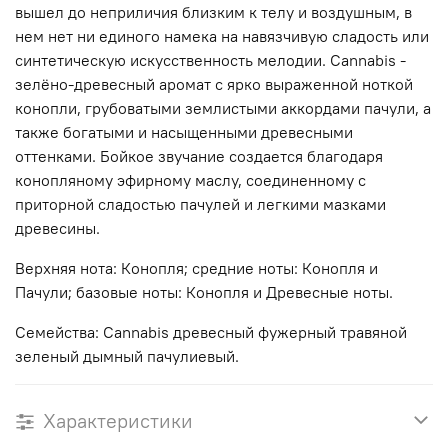
вышел до неприличия близким к телу и воздушным, в
нем нет ни единого намека на навязчивую сладость или
синтетическую искусственность мелодии. Cannabis -
зелёно-древесный аромат с ярко выраженной ноткой
конопли, грубоватыми землистыми аккордами пачули, а
также богатыми и насыщенными древесными
оттенками. Бойкое звучание создается благодаря
конопляному эфирному маслу, соединенному с
приторной сладостью пачулей и легкими мазками
древесины.
Верхняя нота: Конопля; средние ноты: Конопля и
Пачули; базовые ноты: Конопля и Древесные ноты.
Семейства: Cannabis древесный фужерный травяной
зеленый дымный пачулиевый.
Характеристики