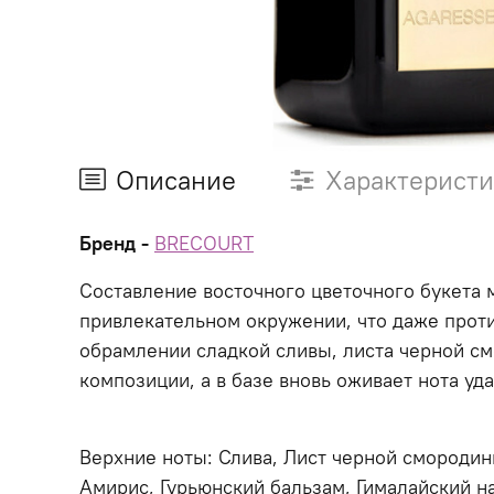
Описание
Характерист
Бренд -
BRECOURT
Составление восточного цветочного букета м
привлекательном окружении, что даже проти
обрамлении сладкой сливы, листа черной см
композиции, а в базе вновь оживает нота уда
Верхние ноты: Слива, Лист черной смородины
Амирис, Гурьюнский бальзам, Гималайский н