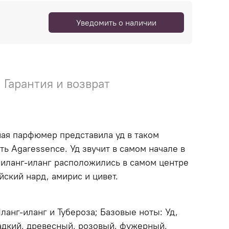
Уведомить о наличии
Гарантия и возврат
ная парфюмер представила уд в таком
ь Agaressence. Уд звучит в самом начале в
 иланг-иланг расположились в самом центре
йский нард, амирис и цивет.
анг-иланг и Тубероза; Базовые ноты: Уд,
ладкий, древесный, розовый, фужерный,