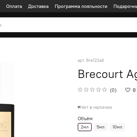
Оплата
Доставка
Программа лояльности
Подарочн
арт.
Bre122a6
Brecourt A
(0)
В
Нет в наличии
Объём
2мл
5мл
10мл