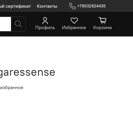
ый сертификат
Контакты
+79032924435
Профиль
Избранное
Корзина
garessense
 избранное