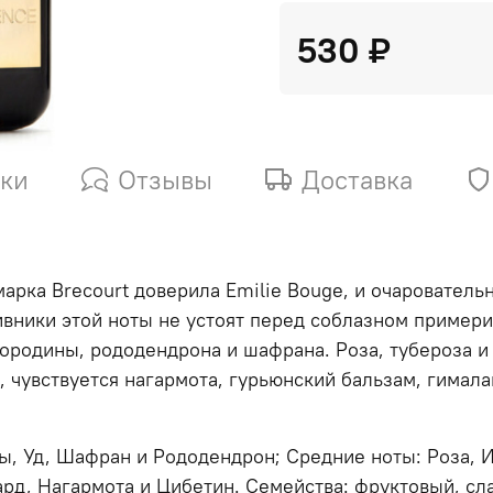
530 ₽
ики
Отзывы
Доставка
арка Brecourt доверила Emilie Bouge, и очарователь
вники этой ноты не устоят перед соблазном примерит
ородины, рододендрона и шафрана. Роза, тубероза и
, чувствуется нагармота, гурьюнский бальзам, гимала
, Уд, Шафран и Рододендрон; Средние ноты: Роза, Ил
ард, Нагармота и Цибетин. Семейства: фруктовый, с