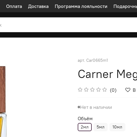
Оплата
Доставка
Программа лояльности
Подарочн
арт.
Car0665m1
Carner Me
(0)
В
Нет в наличии
Объём
2мл
5мл
10мл