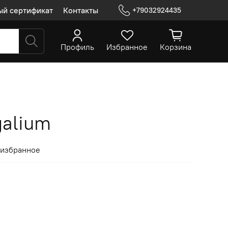
ый сертификат
Контакты
+79032924435
Профиль
Избранное
Корзина
galium
 избранное