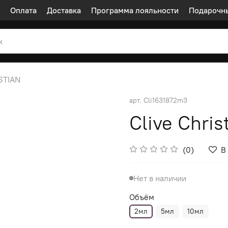
Оплата
Доставка
Программа лояльности
Подарочн
STIAN
арт.
Cli1631872m3
Clive Chris
(0)
В
Нет в наличии
Объём
2мл
5мл
10мл