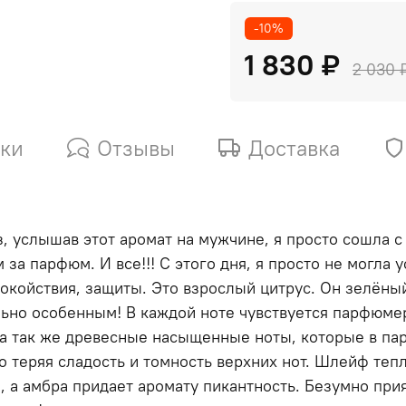
-10%
1 830 ₽
2 030 
ики
Отзывы
Доставка
 услышав этот аромат на мужчине, я просто сошла с 
за парфюм. И все!!! С этого дня, я просто не могла 
спокойствия, защиты. Это взрослый цитрус. Он зелён
льно особенным! В каждой ноте чувствуется парфюме
, а так же древесные насыщенные ноты, которые в п
о теряя сладость и томность верхних нот. Шлейф тепл
а, а амбра придает аромату пикантность. Безумно пр