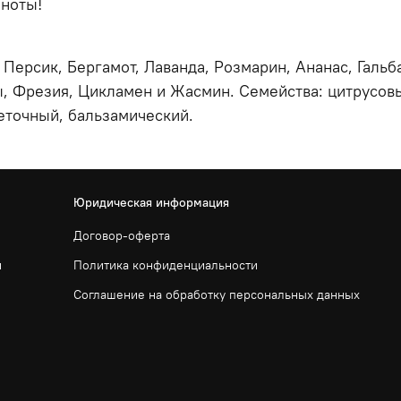
 ноты!
 Персик, Бергамот, Лаванда, Розмарин, Ананас, Галь
, Фрезия, Цикламен и Жасмин. Семейства: цитрусов
еточный, бальзамический.
Юридическая информация
Договор-оферта
и
Политика конфиденциальности
Соглашение на обработку персональных данных