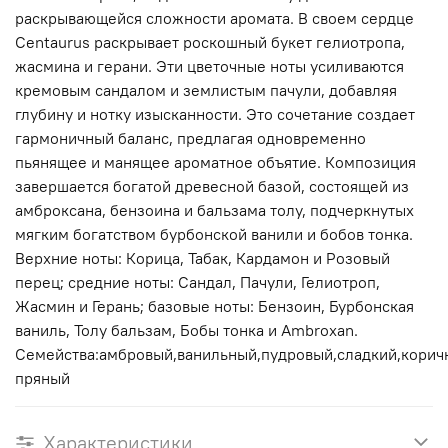
раскрывающейся сложности аромата. В своем сердце
Centaurus раскрывает роскошный букет гелиотропа,
жасмина и герани. Эти цветочные ноты усиливаются
кремовым сандалом и землистым пачули, добавляя
глубину и нотку изысканности. Это сочетание создает
гармоничный баланс, предлагая одновременно
пьянящее и манящее ароматное объятие. Композиция
завершается богатой древесной базой, состоящей из
амброксана, бензоина и бальзама толу, подчеркнутых
мягким богатством бурбонской ванили и бобов тонка.
Верхние ноты: Корица, Табак, Кардамон и Розовый
перец; средние ноты: Сандал, Пачули, Гелиотроп,
Жасмин и Герань; базовые ноты: Бензоин, Бурбонская
ваниль, Толу бальзам, Бобы тонка и Ambroxan.
Семейства:амбровый,ванильный,пудровый,сладкий,корич
пряный
Характеристики