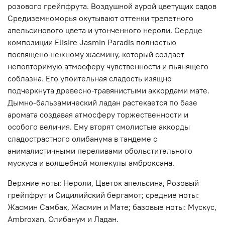
розового грейпфрута. Воздушной аурой цветущих садов
Средиземноморья окутывают оттенки трепетного
апельсинового цвета и утонченного нероли. Сердце
композиции Elisire Jasmin Paradis полностью
посвящено нежному жасмину, который создает
неповторимую атмосферу чувственности и пьянящего
соблазна. Его упоительная сладость изящно
подчеркнута древесно-травянистыми аккордами мате.
Дымно-бальзамический ладан растекается по базе
аромата создавая атмосферу торжественности и
особого величия. Ему вторят смолистые аккорды
сладострастного олибанума в тандеме с
анималистичными переливами обольстительного
мускуса и волшебной молекулы амброксана.
Верхние ноты: Нероли, Цветок апельсина, Розовый
грейпфрут и Сицилийский бергамот; средние ноты:
Жасмин Самбак, Жасмин и Мате; базовые ноты: Мускус,
Ambroxan, Олибанум и Ладан.