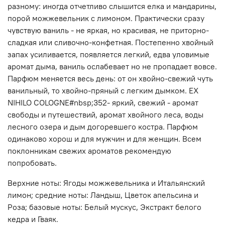
разному: иногда отчетливо слышится елка и мандарины,
порой можжевельник с лимоном. Практически сразу
чувствую ваниль - не яркая, но красивая, не приторно-
сладкая или сливочно-конфетная. Постепенно хвойный
запах усиливается, появляется легкий, едва уловимые
аромат дыма, ваниль ослабевает но не пропадает вовсе.
Парфюм меняется весь день: от он хвойно-свежий чуть
ванильный, то хвойно-пряный с легким дымком. EX
NIHILO COLOGNE#nbsp;352- яркий, свежий - аромат
свободы и путешествий, аромат хвойного леса, воды
лесного озера и дым догоревшего костра. Парфюм
одинаково хорош и для мужчин и для женщин. Всем
поклонникам свежих ароматов рекомендую
попробовать.
Верхние ноты: Ягоды можжевельника и Итальянский
лимон; средние ноты: Ландыш, Цветок апельсина и
Роза; базовые ноты: Белый мускус, Экстракт белого
кедра и Гваяк.