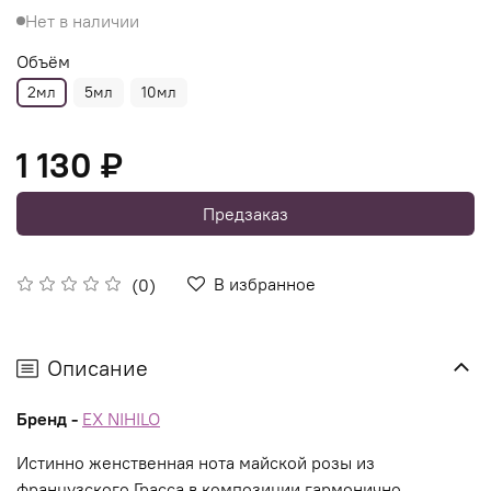
Нет в наличии
Объём
2мл
5мл
10мл
1 130 ₽
Предзаказ
В избранное
(0)
Описание
Бренд -
EX NIHILO
Истинно женственная нота майской розы из
французского Грасса в композиции гармонично