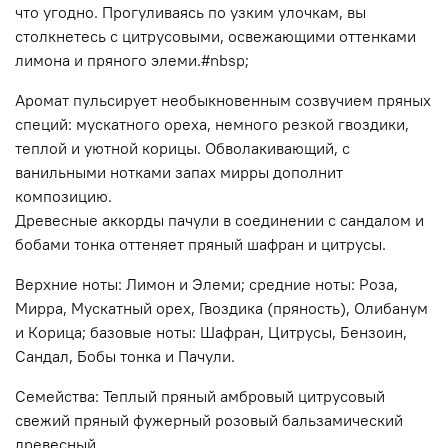
что угодно. Прогуливаясь по узким улочкам, вы
столкнетесь с цитрусовыми, освежающими оттенками
лимона и пряного элеми.#nbsp;
Аромат пульсирует необыкновенным созвучием пряных
специй: мускатного ореха, немного резкой гвоздики,
теплой и уютной корицы. Обволакивающий, с
ванильными нотками запах мирры дополнит
композицию.
Древесные аккорды пачули в соединении с сандалом и
бобами тонка оттеняет пряный шафран и цитрусы.
Верхние ноты: Лимон и Элеми; средние ноты: Роза,
Мирра, Мускатный орех, Гвоздика (пряность), Олибанум
и Корица; базовые ноты: Шафран, Цитрусы, Бензоин,
Сандал, Бобы тонка и Пачули.
Семейства: Теплый пряный амбровый цитрусовый
свежий пряный фужерный розовый бальзамический
древесный.