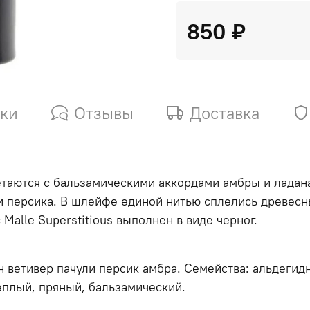
850 ₽
ики
Отзывы
Доставка
аются с бальзамическими аккордами амбры и ладана,
и персика. В шлейфе единой нитью сплелись древесны
Malle Superstitious выполнен в виде черног.
 ветивер пачули персик амбра. Семейства: альдегид
еплый, пряный, бальзамический.