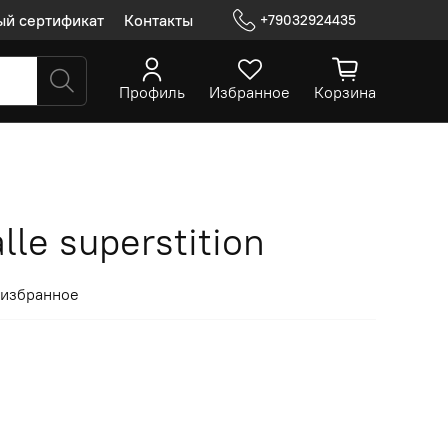
ый сертификат
Контакты
+79032924435
Профиль
Избранное
Корзина
lle superstition
 избранное