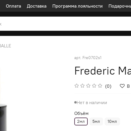
Оплата
Доставка
Программа лояльности
Подарочн
MALLE
арт.
Fre0702s1
Frederic Ma
(0)
В
Нет в наличии
Объём
2мл
5мл
10мл