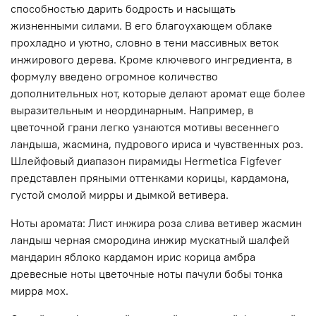
способностью дарить бодрость и насыщать
жизненными силами. В его благоухающем облаке
прохладно и уютно, словно в тени массивных веток
инжирового дерева. Кроме ключевого ингредиента, в
формулу введено огромное количество
дополнительных нот, которые делают аромат еще более
выразительным и неординарным. Например, в
цветочной грани легко узнаются мотивы весеннего
ландыша, жасмина, пудрового ириса и чувственных роз.
Шлейфовый диапазон пирамиды Hermetica Figfever
представлен пряными оттенками корицы, кардамона,
густой смолой мирры и дымкой ветивера.
Ноты аромата: Лист инжира роза слива ветивер жасмин
ландыш черная смородина инжир мускатный шалфей
мандарин яблоко кардамон ирис корица амбра
древесные ноты цветочные ноты пачули бобы тонка
мирра мох.