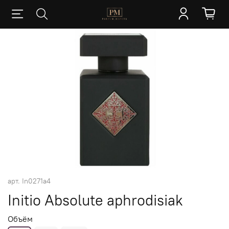
арт.
In0271a4
Initio Absolute aphrodisiak
Объём