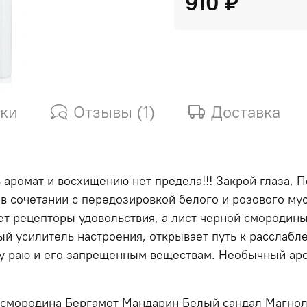
910 ₽
ики
Отзывы (1)
Доставка
ь аромат и восхищению нет предела!!! Закрой глаза, 
 в сочетании с передозировкой белого и розового м
ет рецепторы удовольствия, а лист черной смородин
й усилитель настроения, открывает путь к расслабл
му раю и его запрещенным веществам. Необычный аро
 смородина Бергамот Мандарин Белый сандал Магнол