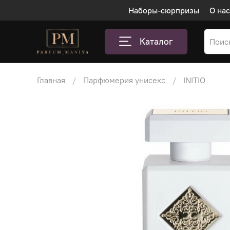
Наборы-сюрпризы
О нас
Каталог
Главная
Парфюмерия унисекс
INITIO