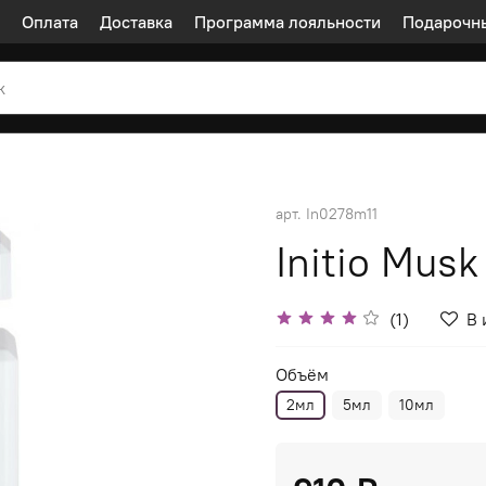
Оплата
Доставка
Программа лояльности
Подарочн
арт.
In0278m11
Initio Musk
(1)
В 
Объём
2мл
5мл
10мл