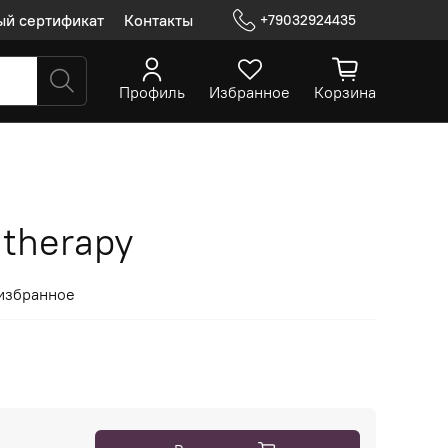
ый сертификат
Контакты
+79032924435
Профиль
Избранное
Корзина
 therapy
избранное