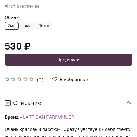
Нет в наличии
Объём
2мл
5мл
10мл
530 ₽
Предзаказ
В избранное
(0)
Описание
Бренд -
LARTISAN PARFUMUER
Очень красивый парфюм! Сразу чувствуешь себя где-то
во влажном после дождя лесу, а рядом можжевеловые