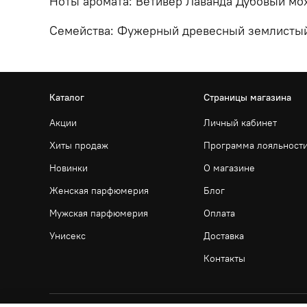
Ноты аромата: Ветивер Лаванда Дубовый мох
Семейства: Фужерный древесный землистый
Каталог
Страницы магазина
Акции
Личный кабинет
Хиты продаж
Программа лояльност
Новинки
О магазине
Женская парфюмерия
Блог
Мужская парфюмерия
Оплата
Унисекс
Доставка
Контакты