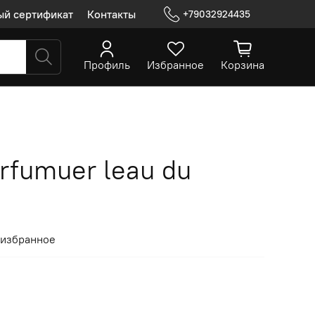
ый сертификат
Контакты
+79032924435
Профиль
Избранное
Корзина
arfumuer leau du
 избранное