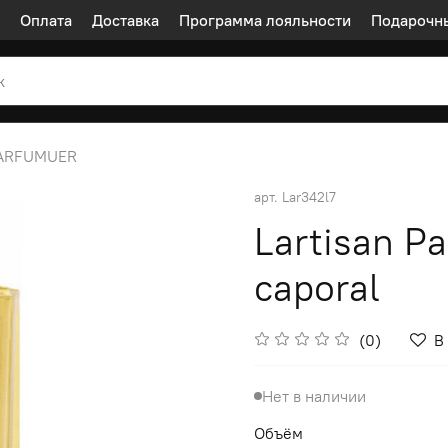
Оплата
Доставка
Программа лояльности
Подарочн
PARFUMUER
арт.
Lar342l7
Lartisan P
caporal
(0)
В
Нет в наличии
Объём