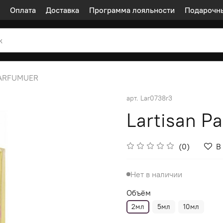
Оплата
Доставка
Программа лояльности
Подарочн
PARFUMUER
арт.
Lar0738r3
Lartisan P
(0)
В
Нет в наличии
Объём
2мл
5мл
10мл