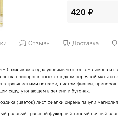
420 ₽
ики
Отзывы
Доставка
м базиликом с едва уловимым оттенком лимона и г
 слегка припорошенные холодком перечной мяты и 
лена травянистыми нотками, листом фиалки, припоро
щем саду, утопающем в зелени и бутонах.
оздика (цветок) лист фиалки сирень пачули магнолия
ный розовый травяной фужерный теплый пряный озон