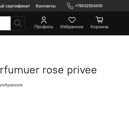
ый сертификат
Контакты
+79032924435
Профиль
Избранное
Корзина
arfumuer rose privee
 избранное