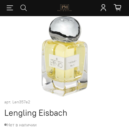
арт.
Len357e2
Lengling Eisbach
Нет в наличии