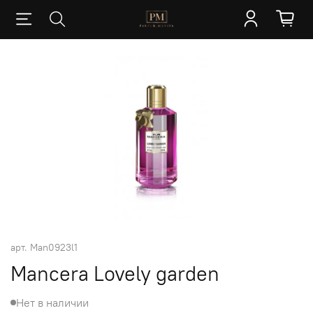
арт.
Man0923l1
Mancera Lovely garden
Нет в наличии