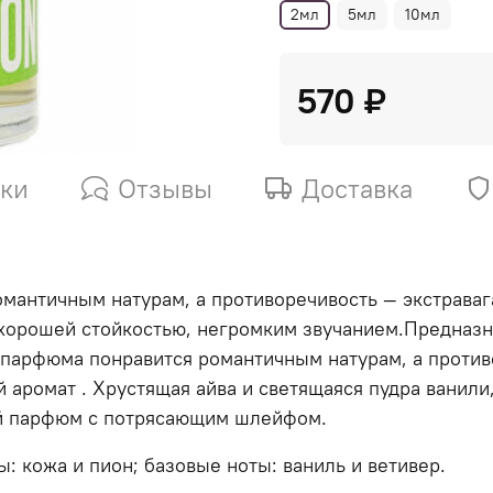
2мл
5мл
10мл
570 ₽
ики
Отзывы
Доставка
мантичным натурам, а противоречивость — экстраваг
 хорошей стойкостью, негромким звучанием.Предназ
 парфюма понравится романтичным натурам, а против
аромат . Хрустящая айва и светящаяся пудра ванили,
ый парфюм с потрясающим шлейфом.
ы: кожа и пион; базовые ноты: ваниль и ветивер.