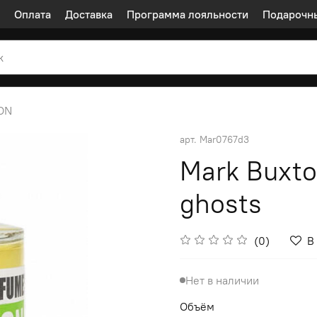
Оплата
Доставка
Программа лояльности
Подарочн
ON
арт.
Mar0767d3
Mark Buxto
ghosts
(0)
В
Нет в наличии
Объём