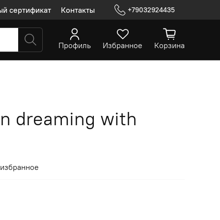
ый сертификат
Контакты
+79032924435
Профиль
Избранное
Корзина
n dreaming with
 избранное