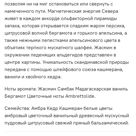
позволяя ни на миг остановиться или свернуть с
намеченного пути. Магнетическая энергия Севера
живет в каждом аккорде ольфакторной пирамиды
запаха, которая открывается сладким жаром персика,
цитрусовой волной бергамота и горького апельсина, а
также нежными лепестками апельсинового цвета в
объятиях терпкого мускатного шалфея. Жасмин в
окружении леденящих альдегидов представлен в
центре картины. Уникальность скандинавской природы
передана с помощью шлейфового союза кашмерана,
ванили и хвойного кедра.
Ноты аромата: Жасмин Самбак Мадагаскарская ваниль
Бергамот Цветочные ноты Ambrettolide.
Семейства: Амбра Кедр Кашмеран белые цветы
амбровый цветочный ванильный древесный мускусный
пудровый цитрусовый свежий пряный бальзамический.