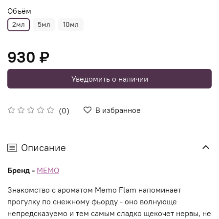
Объём
2мл
5мл
10мл
930 ₽
Уведомить о наличии
В избранное
(0)
Описание
Бренд -
MEMO
Знакомство с ароматом Memo Flam напоминает
прогулку по снежному фьорду - оно волнующе
непредсказуемо и тем самым сладко щекочет нервы, не