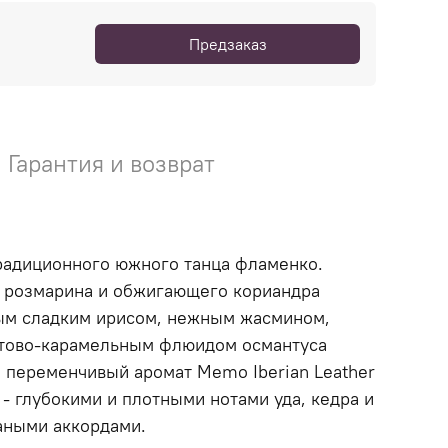
Предзаказ
Гарантия и возврат
радиционного южного танца фламенко.
о розмарина и обжигающего кориандра
вым сладким ирисом, нежным жасмином,
ктово-карамельным флюидом османтуса
и переменчивый аромат Memo Iberian Leather
 - глубокими и плотными нотами уда, кедра и
аными аккордами.