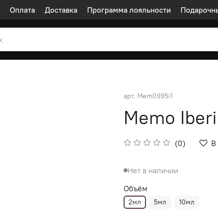
Оплата
Доставка
Программа лояльности
Подарочн
арт.
Mem0995i1
Memo Iberi
(0)
В
Нет в наличии
Объём
2мл
5мл
10мл