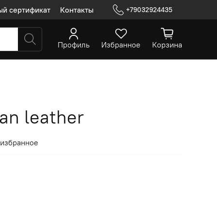
ый сертификат
Контакты
+79032924435
Профиль
Избранное
Корзина
an leather
 избранное