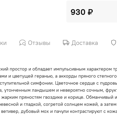
930 ₽
ики
Отзывы
Доставка
ский простор и обладает импульсивным характером т
ми и цветущей геранью, а аккорды пряного степног
вступительной симфонии. Цветочное сердце с пудро
в, утонченным ландышем и невероятно сочным, фру
ь жарким пряностям гвоздике и корице. Обманчивый 
евесной и гладкой, согретой солнцем кожей, а затем
ветивер, дубовый мох и пачули контрастируют с кож