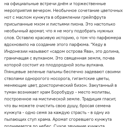
на официальные встречи днём и торжественные
мероприятия вечером. Необычное сочетание цветочных
нот с маслом кунжута в обрамлении грейпфрута
присыпанные мхом и листьями пиона. Это настолько
необычный аромат, что я не могу подобрать нужных
слов. Оставлю красивую историю, о том что парфюмера
вдохновило на создание этого парфюма. "Кеду в
Индонезии называют «садом острова Ява», это долина,
граничащая с вулканом. Это священная земля, почва
которой состоит из плодородной золы вулкана.
Глянцевые зеленые пальмы беспечно задевают своими
стволами однорогого носорога, гигантские цветы,
меняющие цвет, доисторический бизон. Закутанный в
туман возникает храм Боробудур - место молитвы,
построенное на мистической земле. Традиция гласит,
что вы можете очистить свою душу, бросая семена
кунжута - одно семя за каждую страсть - в одну из
пылающих ступ храма. Аромат сгоревшего кунжута
поднимается до небес. Сухое звучание кунжута,