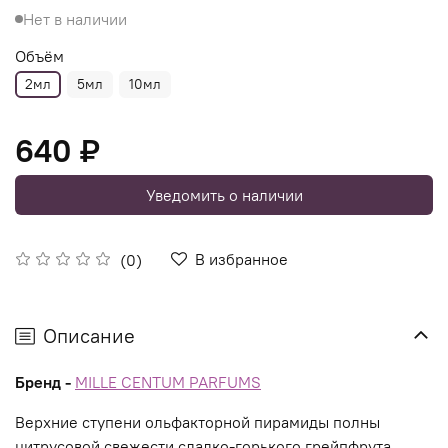
Нет в наличии
Объём
2мл
5мл
10мл
640 ₽
Уведомить о наличии
В избранное
(0)
Описание
Бренд -
MILLE CENTUM PARFUMS
Верхние ступени ольфакторной пирамиды полны
цитрусовой свежести сладко-горького грейпфрута,