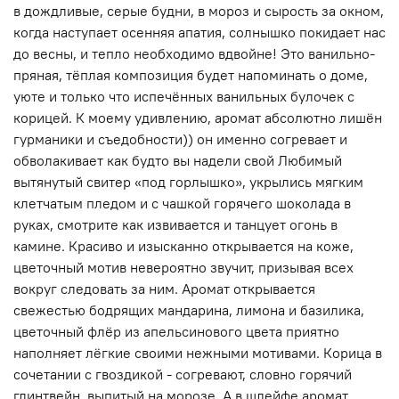
в дождливые, серые будни, в мороз и сырость за окном,
когда наступает осенняя апатия, солнышко покидает нас
до весны, и тепло необходимо вдвойне! Это ванильно-
пряная, тёплая композиция будет напоминать о доме,
уюте и только что испечённых ванильных булочек с
корицей. К моему удивлению, аромат абсолютно лишён
гурманики и съедобности)) он именно согревает и
обволакивает как будто вы надели свой Любимый
вытянутый свитер «под горлышко», укрылись мягким
клетчатым пледом и с чашкой горячего шоколада в
руках, смотрите как извивается и танцует огонь в
камине. Красиво и изысканно открывается на коже,
цветочный мотив невероятно звучит, призывая всех
вокруг следовать за ним. Аромат открывается
свежестью бодрящих мандарина, лимона и базилика,
цветочный флёр из апельсинового цвета приятно
наполняет лёгкие своими нежными мотивами. Корица в
сочетании с гвоздикой - согревают, словно горячий
глинтвейн, выпитый на морозе. А в шлейфе аромат