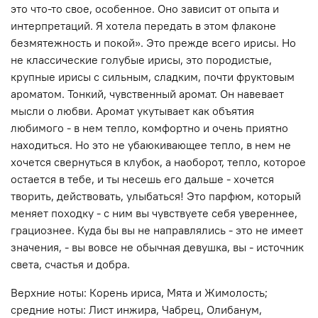
это что-то свое, особенное. Оно зависит от опыта и
интерпретаций. Я хотела передать в этом флаконе
безмятежность и покой». Это прежде всего ирисы. Но
не классические голубые ирисы, это породистые,
крупные ирисы с сильным, сладким, почти фруктовым
ароматом. Тонкий, чувственный аромат. Он навевает
мысли о любви. Аромат укутывает как объятия
любимого - в нем тепло, комфортно и очень приятно
находиться. Но это не убаюкивающее тепло, в нем не
хочется свернуться в клубок, а наоборот, тепло, которое
остается в тебе, и ты несешь его дальше - хочется
творить, действовать, улыбаться! Это парфюм, который
меняет походку - с ним вы чувствуете себя увереннее,
грациознее. Куда бы вы не направлялись - это не имеет
значения, - вы вовсе не обычная девушка, вы - источник
света, счастья и добра.
Верхние ноты: Корень ириса, Мята и Жимолость;
средние ноты: Лист инжира, Чабрец, Олибанум,