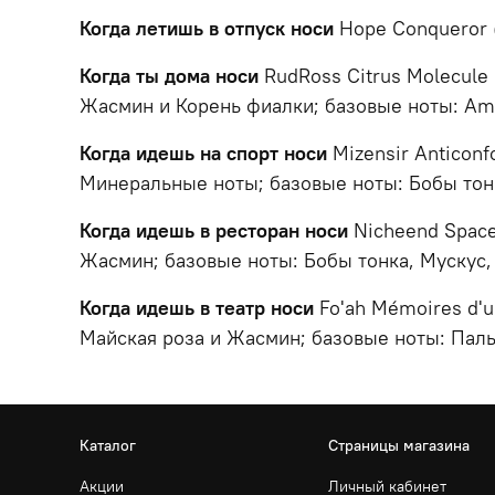
Когда летишь в отпуск носи
Hope Сonqueror (
Когда ты дома носи
RudRoss Citrus Molecule
Жасмин и Корень фиалки; базовые ноты: Am
Когда идешь на спорт носи
Mizensir Anticon
Минеральные ноты; базовые ноты: Бобы тон
Когда идешь в ресторан носи
Nicheend Space
Жасмин; базовые ноты: Бобы тонка, Мускус,
Когда идешь в театр носи
Fo'ah Mémoires d'u
Майская роза и Жасмин; базовые ноты: Паль
Каталог
Страницы магазина
Акции
Личный кабинет