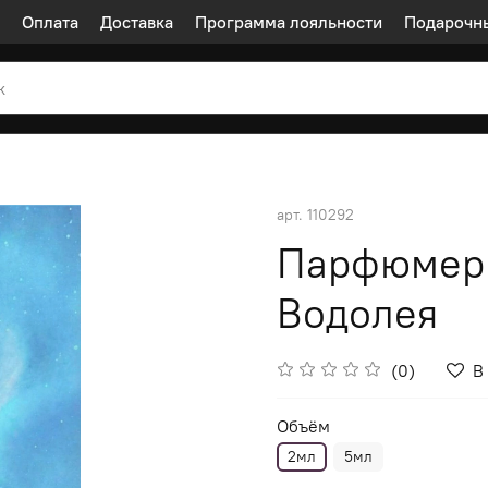
Оплата
Доставка
Программа лояльности
Подарочн
арт.
110292
Парфюмерн
Водолея
(0)
В
Объём
2мл
5мл