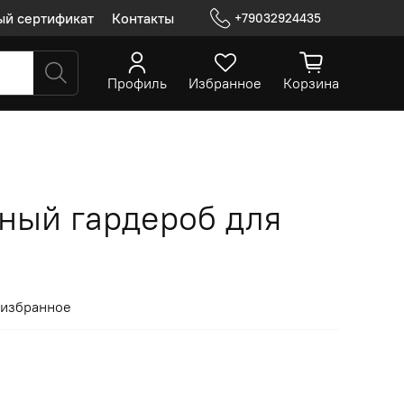
ый сертификат
Контакты
+79032924435
Профиль
Избранное
Корзина
ый гардероб для
 избранное