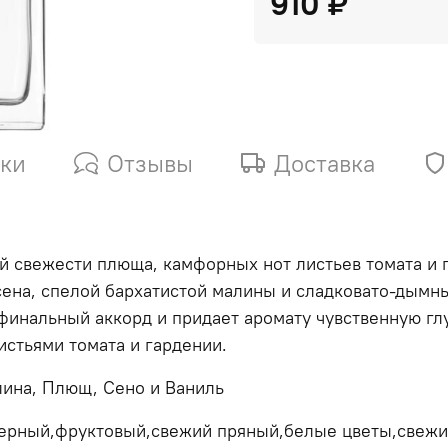
910 ₽
ики
Отзывы
Доставка
 свежести плюща, камфорных нот листьев томата и п
 сена, спелой бархатистой малины и сладковато-дымн
 финальный аккорд и придает аромату чувственную г
истьями томата и гардении.
алина, Плющ, Сено и Ваниль
ерный,фруктовый,свежий пряный,белые цветы,свеж