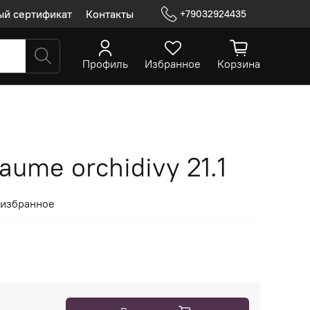
ый сертификат
Контакты
+79032924435
Профиль
Избранное
Корзина
laume orchidivy 21.1
 избранное