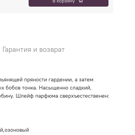
В корзину
Гарантия и возврат
ьянящей пряности гардении, а затем
ых бобов тонка. Насыщенно сладкий,
лубину. Шлейф парфюма сверхъестественен:
ий,озоновый