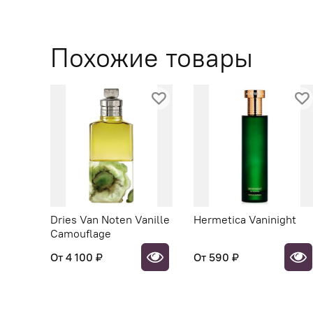
Похожие товары
Dries Van Noten Vanille
Hermetica Vaninight
Camouflage
От
4 100 ₽
От
590 ₽