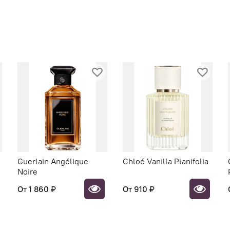
Guerlain Angélique
Chloé Vanilla Planifolia
Noire
От
1 860 ₽
От
910 ₽