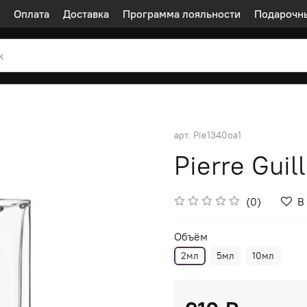
Оплата
Доставка
Программа лояльности
Подарочн
арт.
Pie1340oa1
Pierre Guil
(0)
В
Объём
2мл
5мл
10мл