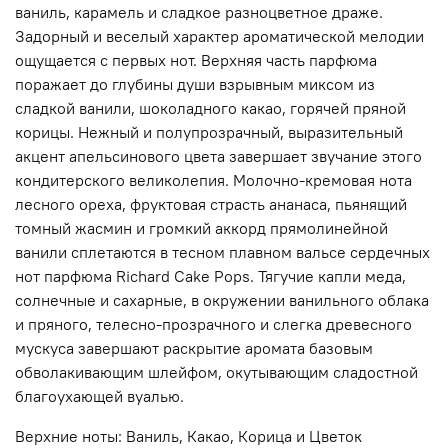
ваниль, карамель и сладкое разноцветное драже.
Задорный и веселый характер ароматической мелодии
ощущается с первых нот. Верхняя часть парфюма
поражает до глубины души взрывным миксом из
сладкой ванили, шоколадного какао, горячей пряной
корицы. Нежный и полупрозрачный, выразительный
акцент апельсинового цвета завершает звучание этого
кондитерского великолепия. Молочно-кремовая нота
лесного ореха, фруктовая страсть ананаса, пьянящий
томный жасмин и громкий аккорд прямолинейной
ванили сплетаются в тесном плавном вальсе сердечных
нот парфюма Richard Cake Pops. Тягучие капли меда,
солнечные и сахарные, в окружении ванильного облака
и пряного, телесно-прозрачного и слегка древесного
мускуса завершают раскрытие аромата базовым
обволакивающим шлейфом, окутывающим сладостной
благоухающей вуалью.
Верхние ноты: Ваниль, Какао, Корица и Цветок