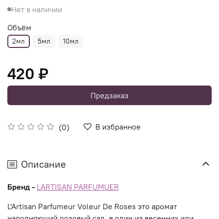
Нет в наличии
Объём
2мл
5мл
10мл
420 ₽
Предзаказ
В избранное
(0)
Описание
Бренд -
LARTISAN PARFUMUER
L'Artisan Parfumeur Voleur De Roses это аромат
наполняющий розовый сад, в один из весенних или