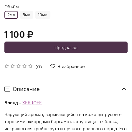
Объём
2мл
5мл
10мл
1 100 ₽
Предзаказ
В избранное
(0)
Описание
Бренд -
XERJOFF
Чарующий аромат, взрывающийся на коже цитрусово-
терпкими аккордами бергамота, хрустящего яблока,
искрящегося грейпфрута и пряного розового перца. Его